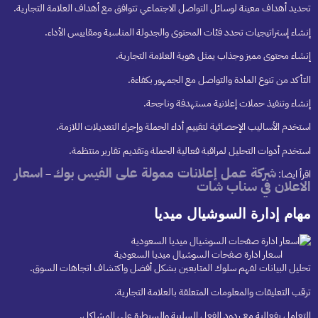
تحديد أهداف معينة لوسائل التواصل الاجتماعي تتوافق مع أهداف العلامة التجارية.
إنشاء إستراتيجيات تحدد فئات المحتوى والجدولة المناسبة ومقاييس الأداء.
إنشاء محتوى مميز وجذاب يمثل هوية العلامة التجارية.
التأكد من تنوع المادة والتواصل مع الجمهور بكفاءة.
إنشاء وتنفيذ حملات إعلانية مستهدفة وناجحة.
استخدم الأساليب الإحصائية لتقييم أداء الحملة وإجراء التعديلات اللازمة.
استخدم أدوات التحليل لمراقبة فعالية الحملة وتقديم تقارير منتظمة.
شركة عمل إعلانات ممولة على الفيس بوك
اسعار
اقرأ ايضا:
–
الاعلان في سناب شات
مهام إدارة السوشيال ميديا
اسعار ادارة صفحات السوشيال ميديا السعودية
تحليل البيانات لفهم سلوك المتابعين بشكل أفضل واكتشاف اتجاهات السوق.
ترقب التعليقات والمعلومات المتعلقة بالعلامة التجارية.
التعامل بفعالية مع ردود الفعل السلبية والسيطرة على المشاكل.