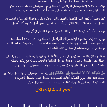
اسعار ادارة صفحات السوشيال ميديا السعودية
ولضمان كفاءة إدارة وسائل التواصل الاجتماعي أو السوشيال ميديا، يجب أن يكون
المسؤول مبدعا متخيلا، ولديه القدرة على تقديم أفكار بطرق جديدة و فريدة.
كما يجب أن يكون لديه الفضول العلمي الذي يحفزه على مواصلة الدراسة والبحث في
مجال عمله، فضلا عن الاطلاع على أحدث التطورات من أجل تقديم أداء أفضل.
ويجب أيضًا أن يكون قادرًا على التكيف مع ضغوط العمل في أي وقت.
ومن القدرات المطلوبة لإدارة مواقع التواصل الاجتماعي، إنشاء خطة استراتيجية،
تتضمن تحديد أهداف وأولويات العمل، وتحديد الإجراءات اللازمة، وتقييم الأساليب
والمتغيرات التي تساهم في تحقيق هذه الأهداف.
وهذا يستلزم قدرة المسؤول على تحليل الأهداف وتقييمها بشكل شامل، يليها تطوير
خطة عمل واقعية تأخذ في الاعتبار عوامل التكلفة والوقت بعناية مع إبقاء الخطة
متسقة مع الغرض المعلن والذي تم إنشاء حسابات السوشيال ميديا من أجله.
شركة VIV للتسويق الالكتروني
وفي
وإدارة السوشيال ميديا نعمل جاهدين
للسير وفق هذا النهج المذكور أعلاه، لمساعدة العميل على الوصول لجمهوره
المستهدف وتحقيق أقصى استفادة من حسابات السوشيال ميديا.
أحجز استشارتك الان
ما هي اسعار ادارة صفحات السوشيال ميديا