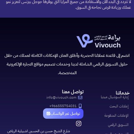
لا تتردد في البدء الآن والاستفادة من جميع المزايا التي يوفرها جوجل بيزنس لتعزيز نمو
عملك وزيادة فرص نجاحه في السوق.
انضم إلى قاعدة عملائنا الحصرية وأطلق العنان للإمكانات الكاملة لعملك من خلال
حلول التسويق الرقمي الشاملة لدينا وخدمات تصميم مواقع التجارة الإلكترونية
المتخصصة.
تواصل معنا
خدماتنا
إدارة السوشيال ميديا
info@vivouch.com
966555754031+
إعلانات البحث
تواصل عبر الواتساب
الإعلانات المدفوعة
التسويق الرقمي
شارع الشيخ حسن بن الحسين اشبيلية الرياض
التسويق عبر البريد