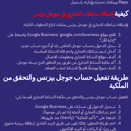
Maps ويمكنك تحديثه وإدارته باستمرار.
كيفية
إضافة نشاطك التجاري في جوجل بيزنس
لإضافة نشاطك التجاري في جوجل بيزنس يمكنك اتباع الخطوات التالية:
افتح موقع Google Business: google.com/business واضغط على
“إدارة الآن”.
سجل الدخول بحساب جوجل الخاص بك أو أنشئ حساب جديد.
أدخل اسم نشاطك التجاري واختر فئة النشاط المناسبة.
أضف موقع النشاط التجاري ومعلومات الاتصال.
أكد ملكية النشاط التجاري عن طريق رمز التحقق الذي ترسله جوجل.
أضف صورًا ووصفًا قصيرًا للنشاط لجذب العملاء.
طريقة تفعيل حساب جوجل بيزنس والتحقق من
الملكية
لتفعيل حساب جوجل بيزنس والتحقق من ملكية النشاط التجاري قم بما يلي:
تسجيل الدخول إلى حسابك على Google Business.
اختر نشاطك التجاري أو أضفه إذا لم يكن موجودًا.
اضغط على “تأكيد الملكية” (Verify) عند ظهورها.
اختر طريقة التحقق: غالبًا تكون عن طريق البريد العادي (بطاقة بريدية تحتوي
على رمز)، أو الهاتف، أو البريد الإلكتروني.