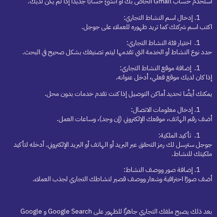
استخدم حساب Gmail الخاص بك أو أنشئ حسابًا جديدًا إذا لم يكن لديك.
إدخال اسم النشاط التجاري:
اكتب اسم شركتك كما تريد ظهوره للعملاء على جوجل.
اختيار فئة النشاط التجاري:
حدد نوع النشاط أو الخدمة التي تقدمها ليتم تصنيفك بشكل صحيح في البحث.
إضافة موقع النشاط التجاري:
إذا كان لديك موقع فعلي، أدخل عنوانه.
يمكنك أيضًا تحديد أماكن التوصيل إذا كنت تقدم خدمات بدون محل.
إدخال معلومات الاتصال:
أضف رقم الهاتف، موقعك الإلكتروني (إن وجد)، وساعات العمل.
تأكيد الملكية:
جوجل سترسل لك رمز التحقق عبر البريد أو الهاتف أو البريد الإلكتروني. أدخله لتأكيد
ملكيتك للنشاط.
إضافة صور ووصف النشاط:
أضف صورًا احترافية وشعار ووصف قصير لنشاطك التجاري لجذب العملاء.
بعد ذلك يصبح ملفك التجاري جاهزًا للظهور على Google Search و Google