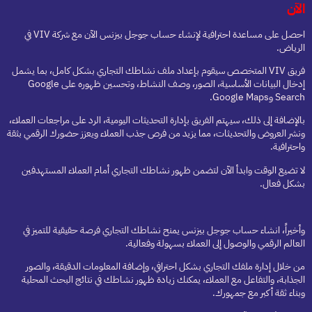
الآن
احصل على مساعدة احترافية لإنشاء حساب جوجل بيزنس الآن مع شركة VIV في
الرياض.
فريق VIV المتخصص سيقوم بإعداد ملف نشاطك التجاري بشكل كامل، بما يشمل
إدخال البيانات الأساسية، الصور، وصف النشاط، وتحسين ظهوره على Google
Search وGoogle Maps.
بالإضافة إلى ذلك، سيهتم الفريق بإدارة التحديثات اليومية، الرد على مراجعات العملاء،
ونشر العروض والتحديثات، مما يزيد من فرص جذب العملاء ويعزز حضورك الرقمي بثقة
واحترافية.
لا تضيع الوقت وابدأ الآن لتضمن ظهور نشاطك التجاري أمام العملاء المستهدفين
بشكل فعال.
وأخيراً، انشاء حساب جوجل بيزنس يمنح نشاطك التجاري فرصة حقيقية للتميز في
العالم الرقمي والوصول إلى العملاء بسهولة وفعالية.
من خلال إدارة ملفك التجاري بشكل احترافي، وإضافة المعلومات الدقيقة، والصور
الجذابة، والتفاعل مع العملاء، يمكنك زيادة ظهور نشاطك في نتائج البحث المحلية
وبناء ثقة أكبر مع جمهورك.