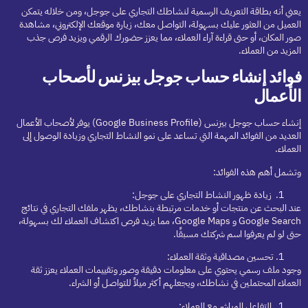
يعني أنه بطاقة التعريف الرسمية لنشاطك التجاري على جوجل، ومن خلاله يتمكن
العميل من العثور عليك بسهولة، التواصل معك، زيارة موقعك الإلكتروني، مشاهدة
صور المكان، أو حتى قراءة آراء العملاء، مما يعزز حضورك الرقمي ويزيد فرص جذب
المزيد من العملاء.
فوائد إنشاء حساب جوجل بيزنس لأصحاب
الأعمال
إنشاء حساب جوجل بيزنس (Google Business Profile) يوفر لأصحاب الأعمال
العديد من الفوائد المهمة التي تساعد على نمو النشاط التجاري وزيادة الوصول إلى
العملاء.
وتشمل أهم هذه الفوائد:
زيادة ظهور النشاط التجاري على جوجل:
عند البحث عن منتجات أو خدمات مرتبطة بنشاطك، يظهر ملفك التجاري في نتائج
Google Search و Google Maps، مما يزيد فرص اكتشاف العملاء لك بسهولة،
حتى لو لم يعرفوا اسم شركتك مسبقًا.
تحسين مصداقية وثقة العملاء:
وجود ملف رسمي يحتوي على معلومات دقيقة وصور وتقييمات العملاء يعزز ثقة
العملاء المحتملين في نشاطك، ويجعلهم أكثر ميلاً للتواصل أو الشراء.
التفاعل المباشر مع العملاء: