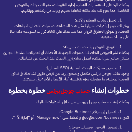
يمكنك الرد على استفسارات العملاء، إدارة التقييمات، نشر التحديثات والعروض
الخاصة، مما يتيح لك بناء علاقة تفاعلية معهم ويزيد من رضاهم وولائهم.
تحليل بيانات العملاء والأداء:
يوفر لك جوجل أدوات تحليلية مثل عدد المشاهدات، مرات الاتصال، اتجاهات
البحث، والموقع الجغرافي للزوار، مما يساعدك على اتخاذ قرارات تسويقية ذكية بناءً
على بيانات حقيقية.
الترويج للعروض والخدمات بسهولة:
يمكنك نشر العروض الخاصة، المنتجات الجديدة، الأحداث أو تحديثات النشاط التجاري
بشكل مباشر على الملف، ليصل مباشرة إلى العملاء عند البحث عن نشاطك.
تحسين محركات البحث المحلية (SEO المحلي):
وجود ملف جوجل بيزنس مكتمل وصحيح يزيد من فرص ظهور نشاطك في نتائج
البحث المحلية، ما يمنحك ميزة تنافسية أمام الأعمال الأخرى في منطقتك.
خطوات إنشاء
خطوة بخطوة
حساب جوجل بيزنس
يمكنك إنشاء حساب جوجل بيزنس من خلال الخطوات التالية :
الدخول إلى موقع Google Business:
افتح google.com/business واضغط على “Manage now” أو “إدارة الآن”.
تسجيل الدخول بحساب جوجل: