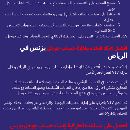
شجع العملاء على التقييمات والمراجعات الإيجابية ورد على التعليقات بشكل
دوري.
حافظ على تحديث الملف بانتظام (عروض، منتجات جديدة، تغييرات ساعات
العمل).
استخدم كلمات مفتاحية مرتبطة بالنشاط في الوصف والمنشورات لتحسين
SEO المحلي.
هذه الخطوات تزيد من فرص ظهور نشاطك في نتائج البحث المحلية وخرائط جوجل.
بزنس في
افضل شركة لانشاء وادارة حساب جوجل
الرياض
إذا كنت تبحث عن أفضل شركة لإنشاء وإدارة حساب جوجل بيزنس في الرياض، فإن
شركة VIV تعتبر الخيار الأمثل.
فهي متخصصة في التسويق الرقمي وتمتلك الخبرة اللازمة لإعداد ملف نشاطك
التجاري بشكل احترافي، بدءًا من إدخال البيانات الأساسية وصور النشاط ووصفه،
وصولاً إلى تحسين ظهوره في نتائج البحث المحلية على جوجل وخرائط جوجل.
كما تتميز VIV بقدرتها على إدارة التحديثات اليومية، والرد على مراجعات العملاء، ونشر
العروض والتحديثات بشكل مستمر، مما يعزز حضور نشاطك الرقمي ويزيد فرص جذب
العملاء بثقة وكفاءة.
احصل على مساعدة احترافية لإنشاء حساب جوجل بيزنس