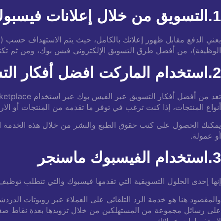
1.التسويق من خلال إعلانات فيسبوك
يعني الدفع مقابل ظهور إعلانك بالكامل، حيث يتم الاستهداف حسب (الع
الوظيفة)، من أفضل طرق التسويق الإلكتروني فيس بوك، ومن ثم تكت
2.استخدام الماركت افضل أفكار التسويق عبر الفيس بوك
تعد من أفضل أفكار التسويق عبر الفيس بوك عبر استخدام Facebook Marketplace، وهو أحد المنتجات الإلكترونية عبر Facebook، والحماية من خلاله شراء وبيع جميع
أنواع المنتجات، إذا كنت ترغب في توفر ما تقدمه من المنتجات أو الار
يمكنك الحصول على كتب حقوق الطبع والنشر من خلال هذه الخدمة الاح
أو عمولة.
3.استخدام الفيسبوك ماسنجر
إنها إحدى الحلول التسويقية التي تقدمها فيسبوك والتي تتطلب توظيف 
والمقصود هنا هو خدمة الرد التلقائي على العملاء عبر روبوتات الد
على رسائل مجموعة من المستهلكين من خلال تزويدها بعدة نقاط صغير
لاستفسارات عملائك.