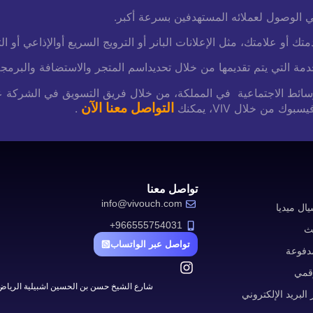
 الوصول لعملائه المستهدفين بسرعة أكبر.
أو علامتك، مثل الإعلانات البانر أو الترويج السريع أو
الإذاعي أو ا
مة التي يتم تقديمها من خلال تحديد
اسم المتجر والاستضافة والبرمجة
ي فيس بوك عبر الوسائط الاجتماعية في المملكة، من خلال فريق التسويق ف
التواصل معنا الآن
ن خلال VIV، يمكنك
.
تواصل معنا
info@vivouch.com
ال ميديا
966555754031+
حث
تواصل عبر الواتساب
مدفوعة
رقمي
شارع الشيخ حسن بن الحسين اشبيلية الرياض
البريد الإلكتروني