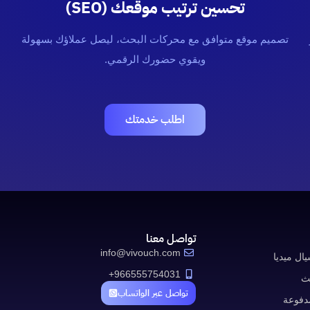
تحسين ترتيب موقعك (SEO)
تصميم موقع متوافق مع محركات البحث، ليصل عملاؤك بسهولة
ن
ويقوي حضورك الرقمي.
اطلب خدمتك
تواصل معنا
info@vivouch.com
ال ميديا
966555754031+
حث
تواصل عبر الواتساب
مدفوعة