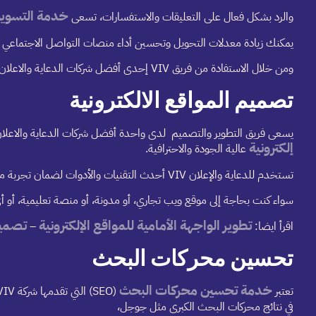
خدمة التسوي
والرد بشكل فعال على التعليقات والاستفسارات، تسعى
يمكنك زيادة معدلات التحويل وتحسين أداء منصات التواصل الاجتماعي أو
ومن خلال الاستفادة من فريق VIV إحدى أفضل شركات الدعاية والاعلان في الرياض، يمكن للشركات زيادة مشاركة الجمهور والاعتراف بالعلامة التجارية مع تحقيق نتائج قابلة للقياس.
تصميم المواقع الالكترونية
يسعى فريق التطوير والتصميم لدى واحدة أفضل شركات الدعاية والاعلان ف
إلكترونية
عالية الجودة والاحترافية.
تستخدم للدعاية والإعلان VIV أحدث التقنيات والأدوات لضمان تجربة مستخدم سلسة ومتميزة، بالإضافة إلى تحسين سرعة التحميل والاستجابة والأمان.
سواء كنت بحاجة إلى موقع ويب تجاري، أو مدونة، أو منصة تعليمية، أو أي نوع آخر من مواقع الويب، فإن VIV للدعاية و
تطوير الواجهة الأمامية للمواقع الإلكترونية
تصميم
اقرأ ايضا:
–
تحسين محركات البحث
خدمة تحسين محركات البحث
تعتبر
في نتائج محركات البحث الكبرى مثل جوجل،