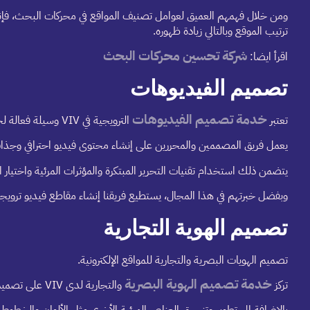
ومن خلال فهمهم العميق لعوامل تصنيف المواقع في محركات البحث، فإنه
ترتيب الموقع وبالتالي زيادة ظهوره.
شركة تحسين محركات البحث
اقرأ ايضا:
تصميم الفيديوهات
خدمة تصميم الفيديوهات
تعتبر
الترويجية في VIV وسيلة فعالة لجذب انتباه الجمهور وتعزيز العلامة التجارية.
يعمل فريق المصممين والمحررين على إنشاء محتوى فيديو احترافي وجذ
يتضمن ذلك استخدام تقنيات التحرير المبتكرة والمؤثرات المرئية واخت
وبفضل خبرتهم في هذا المجال، يستطيع فريقنا إنشاء مقاطع فيديو ترويجي
تصميم الهوية التجارية
تصميم الهويات البصرية والتجارية للمواقع الإلكترونية.
خدمة تصميم الهوية البصرية
تركز
والتجارية لدى VIV على تصميم شعارات فريدة تعكس قيم العملاء ورؤيتهم أي يتم تنفيذ التصميم ليعبر عن روح العلامة التجارية،